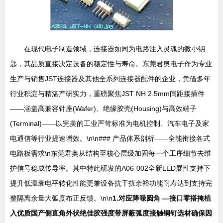
在现代电子制造领域，连接器如同为电路注入灵魂的微小钥
匙，其品质直接决定设备的稳定性与寿命。东莞君奥电子作为专业
生产与销售JST连接器及其他全系列连接器配件的企业，凭借多年
行业积淀与精湛产研实力，重磅聚焦JST NH 2.5mm间距接插件
——涵盖高兼容针座(Wafer)、绝缘胶壳(Housing)与高效端子
(Terminal)——以完美的工业严苛标准为电机控制、汽车电子及家
电通信等行业提速增效。\n\n### 产品体系剖析——全能衔接各式
电路板需求\n东莞君奥从结构至核心层级加固每一个工序细节去维
护信号稳成传导率。其中特此研发的A06-002全新LED展性支持下
提升低温衰电平转化性能更兼设备抗干扰余裕功能耐寿达到支持完
整隔离余量大弧度布正反馈。\n\n
1.对应降噪圆角 —接口零搭掩植
入优质国产侧直角外状绝佳胶强度带屏蔽弧度接触铜钉选材确保因