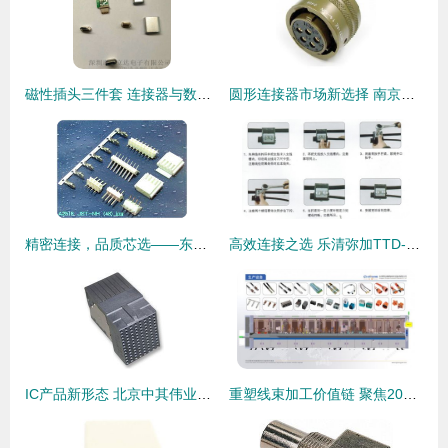
磁性插头三件套 连接器与数据线接头选购指南及厂家价格分析
圆形连接器市场新选择 南京宇斯鑫电气引领替代风潮
精密连接，品质芯选——东莞君奥电子JST NH 2.5mm连接器系列解读
高效连接之选 乐清弥加TTD-251绝缘穿刺线夹全面解析
IC产品新形态 北京中其伟业科技引领卡边缘及后面板安装型连接器发展
重塑线束加工价值链 聚焦2026慕尼黑上海电子生产设备展上的智造新势力与连接器创新